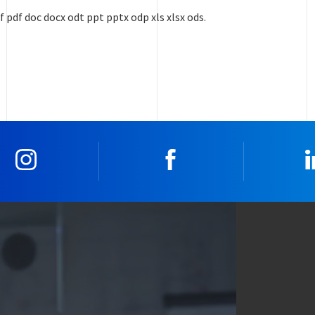
f pdf doc docx odt ppt pptx odp xls xlsx ods.
Instagram
Facebook